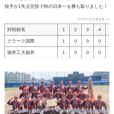
投手が1失点完投で秋の日本一を勝ち取りました！
スクロールできます
対戦校名
1
2
3
4
5
クラーク国際
1
0
0
0
0
福井工大福井
1
0
0
0
0