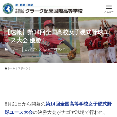
メニュー
【速報】第14回全国高校女子硬式野球ユ
ース大会 優勝！
2023年8月28日
スポーツ
ピックアップ
ホーム
スポーツ
8月21日から開幕の
第14回全国高等学校女子硬式野
球ユース大会
の決勝大会がナゴヤ球場で行われ、