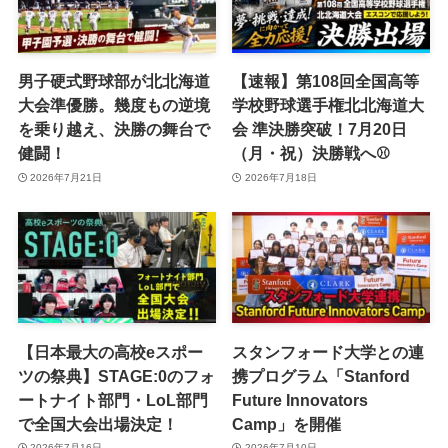
男子硬式野球部が北北海道
【速報】第108回全国高等
大会準優勝。幾度もの逆境
学校野球選手権北北海道大
を乗り越え、決勝の舞台で
会 準決勝突破！7月20日
健闘！
（月・祝）決勝戦へ⚾️
2026年7月21日
2026年7月18日
【日本最大の高校eスポー
スタンフォード大学との連
ツの祭典】STAGE:0のフォ
携プログラム「Stanford
ートナイト部門・LoL部門
Future Innovators
で全国大会出場決定！
Camp」を開催
2026年7月16日
2026年7月10日