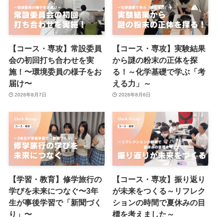
【コース・専攻】常設委員
【コース・専攻】実験結果
会の初回打ち合わせを実
から謎の粉末の正体を探
施！〜環境委員の様子をお
る！～化学基礎で学ぶ「考
届け〜
える力」～
2026年8月7日
2026年8月6日
【学習・教育】修学旅行の
【コース・専攻】振り返り
学びを未来につなぐ〜3年
が未来をつくる～リフレク
生が事後学習で「新聞づく
ションの時間で夏休みの目
り」〜
標を考えました～