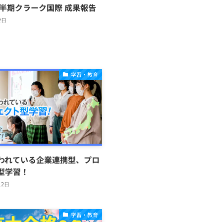
上半期クラーク国際 成果報告
2日
学習・教育
われている企業連携型、プロ
型学習！
12日
学習・教育