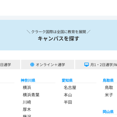
＼ クラーク国際は全国に教育を展開 ／
キャンパスを探す
5日通学
オンライン＋通学
月1・2日通学/
神奈川県
愛知県
鳥取県
横浜
名古屋
鳥取
横浜青葉
本山
米子
川崎
半田
厚木
岡山県
藤沢