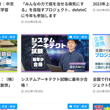
t２：中京
「みんなの力で癌を治せる病気にす
2023年
型学習
る」を目指すプロジェクト、deleteC
2023年8月
に今年も参加します
2023年9月2日
学習・教育
学習・教育
t1：（株）
システムアーキテクト試験に最年少合
全国で行
域創世」
格！
ジェクト
2023年7月30日
2023年5月
学習・教育
学習・教育