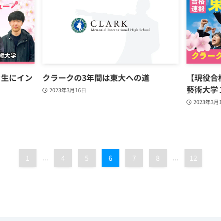
ク生にイン
クラークの3年間は東大への道
【現役合
藝術大学
2023年3月16日
2023年3月
1
...
4
5
6
7
8
...
12